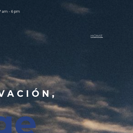
 7 am - 6 pm
HOME
VACIÓN,
ge